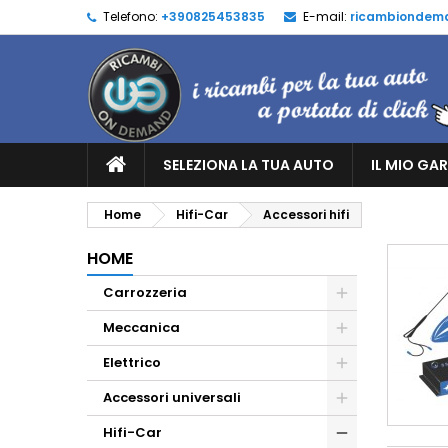
Telefono:
+390825453835
E-mail:
ricambiondem
SELEZIONA LA TUA AUTO
IL MIO GA
Home
Hifi-Car
Accessori hifi
HOME
Carrozzeria
Meccanica
Elettrico
Accessori universali
Hifi-Car