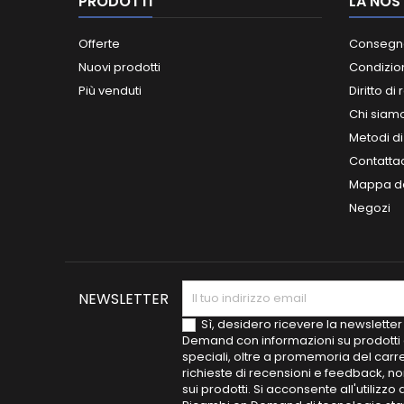
PRODOTTI
LA NOS
Offerte
Consegn
Nuovi prodotti
Condizion
Più venduti
Diritto di
Chi siam
Metodi d
Contatta
Mappa de
Negozi
NEWSLETTER
Sì, desidero ricevere la newsletter
Demand con informazioni su prodotti 
speciali, oltre a promemoria del carre
richieste di recensioni e feedback, n
sui prodotti. Si acconsente all'utilizzo 