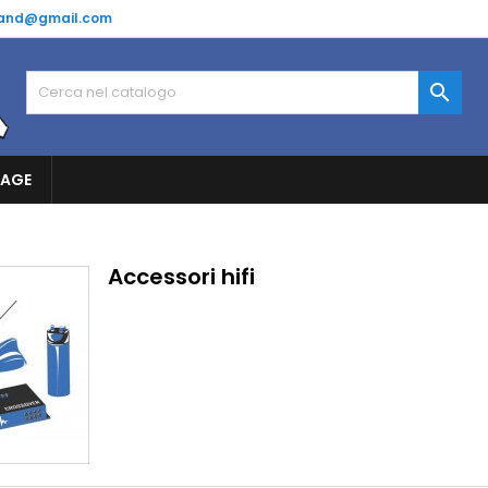
and@gmail.com

RAGE
Accessori hifi