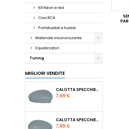
Kit Neon e led
SE
Cavi RCA
PAR
Portafusibili e fusibili
Materiale insonorizzante
Equalizzatori
Tuning
MIGLIORI VENDITE
CALOTTA SPECCHIETTO RETROVISORE VERNICIABILE PASSEGGERO DX
Prezzo
7,99 €
CALOTTA SPECCHIETTO RETROVISORE VERNICIABILE GUIDA SX
Prezzo
7,99 €