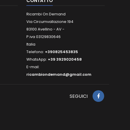
CONTATTO
Ricambi On Demand
Via Circumvallazione 194
83100 Avellino - AV -
P.iva 03129830646
Italia
Telefono:
+390825453835
WhatsApp:
+39 3929020458
E-mail:
ricambiondemand@gmail.com
SEGUICI