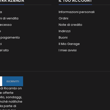
TRA AZIENDA
IL TUO ACCOUNT
a
Informazioni personali
i di vendita
Ordini
 recesso
Note di credito
o
Indirizzi
i pagamento
Buoni
ci
Il Mio Garage
l sito
I miei avvisi
 di Ricambi on
e offerte
llo, sondaggi,
onché notifiche
da parte di