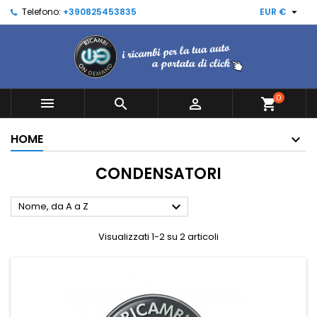

Telefono:
+390825453835
EUR €
0



shopping_cart
HOME
CONDENSATORI

Nome, da A a Z
Visualizzati 1-2 su 2 articoli