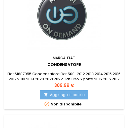
MARCA:
FIAT
CONDENSATORE
Fiat 51887955 Condensatore Fiat 500L 2012 2013 2014 2015 2016
2017 2018 2019 2020 2021 2022 Fiat Tipo 5 porte 2015 2016 2017
2018 2019 2020 2021 2022 Fiat Tipo berlina 2015 2016 2017 2018
Prezzo
309,99 €
2019 2020 2021 2022 Fiat Tipo SW 2015 2016 2017 2018 2019 2020
2021 2022 Compatibile con: OE 51887955
Aggiungi al carrello


Non disponibile