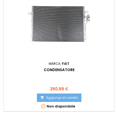
MARCA:
FIAT
CONDENSATORE
Prezzo
260,99 €
Aggiungi al carrello


Non disponibile