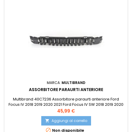
MARCA:
MULTIBRAND
ASSORBITORE PARAURTI ANTERIORE
Multibrand 40C7236 Assorbitore paraurti anteriore Ford
Focus IV 2018 2019 2020 2021 Ford Focus IV SW 2018 2019 2020
2021 Compatibile con: OE 2195769
Prezzo
45,99 €
Aggiungi al carrello


Non disponibile