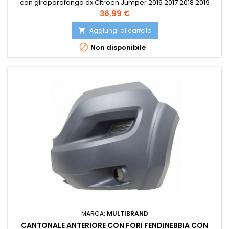
con giroparafango dx Citroen Jumper 2016 2017 2018 2019
2020 2021 2022 2023 Fiat Ducato 2014 2015 2016 2017 2018 2019
Prezzo
36,99 €
2020 2021 2022 2023 Peugeot Boxer 2014 2015 2016 2017 2018
2019 2020 2021 2022 2023 Compatibile con: EUROBUMP
Aggiungi al carrello

FIA07DU034 ISAM 0153113 ISAM 153113 JESSE UCJ0423142 OE

Non disponibile
71775721...
MARCA:
MULTIBRAND
CANTONALE ANTERIORE CON FORI FENDINEBBIA CON