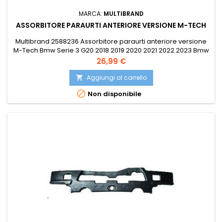
MARCA:
MULTIBRAND
ASSORBITORE PARAURTI ANTERIORE VERSIONE M-TECH
Multibrand 2588236 Assorbitore paraurti anteriore versione
M-Tech Bmw Serie 3 G20 2018 2019 2020 2021 2022 2023 Bmw
Serie 3 G21 Touring 2019 2020 2021 2022 2023 Compatibile
Prezzo
26,99 €
con: OE 51758072545 PRASCO BM0351632 TYG BM33030D
Aggiungi al carrello


Non disponibile