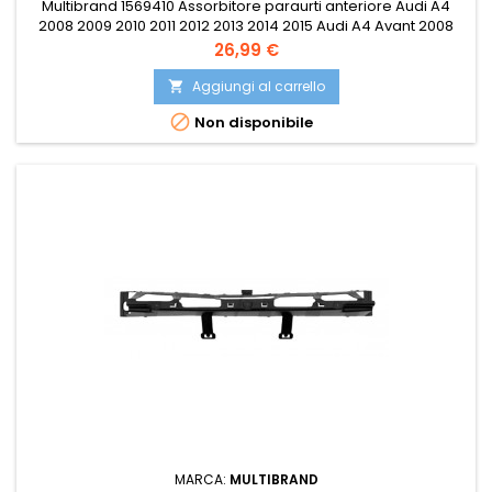
Multibrand 1569410 Assorbitore paraurti anteriore Audi A4
2008 2009 2010 2011 2012 2013 2014 2015 Audi A4 Avant 2008
2009 2010 2011 2012 2013 2014 Compatibile con: OE 8K0807550
Prezzo
26,99 €
PRASCO AD0241612
Aggiungi al carrello


Non disponibile
MARCA:
MULTIBRAND