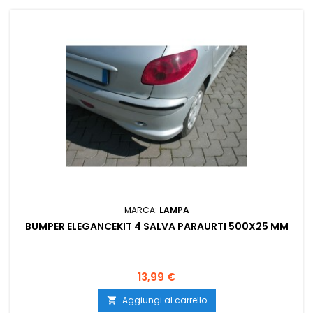
MARCA:
LAMPA
BUMPER ELEGANCEKIT 4 SALVA PARAURTI 500X25 MM
Prezzo
13,99 €
Aggiungi al carrello
