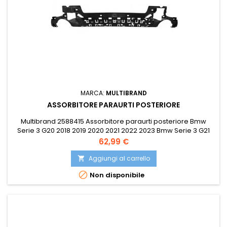
MARCA:
MULTIBRAND
ASSORBITORE PARAURTI POSTERIORE
Multibrand 2588415 Assorbitore paraurti posteriore Bmw
Serie 3 G20 2018 2019 2020 2021 2022 2023 Bmw Serie 3 G21
Touring 2019 2020 2021 2022 2023 Compatibile con: OE
Prezzo
62,99 €
51128069392 PRASCO BM0351075
Aggiungi al carrello


Non disponibile