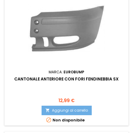
MARCA:
EUROBUMP
CANTONALE ANTERIORE CON FORI FENDINEBBIA SX
Prezzo
12,99 €
Aggiungi al carrello


Non disponibile