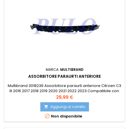
MARCA:
MULTIBRAND
ASSORBITORE PARAURTI ANTERIORE
Multibrand 3018236 Assorbitore paraurti anteriore Citroen C3
III 2016 2017 2018 2019 2020 2021 2022 2023 Compatibile con:
OE 9812063780 PRASCO CI3281602
Prezzo
29,99 €
Aggiungi al carrello


Non disponibile