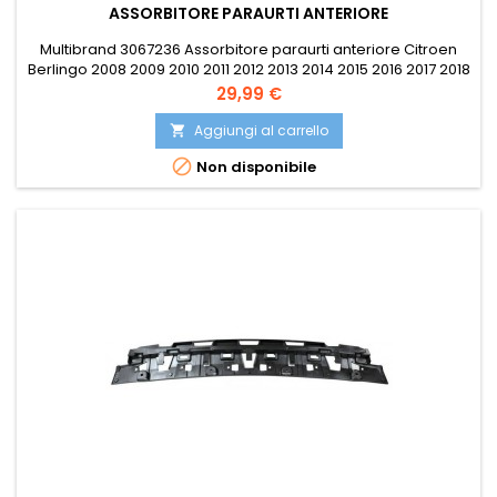
ASSORBITORE PARAURTI ANTERIORE
Multibrand 3067236 Assorbitore paraurti anteriore Citroen
Berlingo 2008 2009 2010 2011 2012 2013 2014 2015 2016 2017 2018
Citroen Berlingo Multispace 2008 2009 2010 2011 2012 2013
Prezzo
29,99 €
2014 2015 2016 2017 2018 Peugeot Partner 2008 2009 2010 2011
2012 2013 Peugeot Partner 2013 2014 2015 2016 2017 2018
Aggiungi al carrello

Peugeot Partner Tepee 2008 2009 2010 2011 2012 2013...

Non disponibile