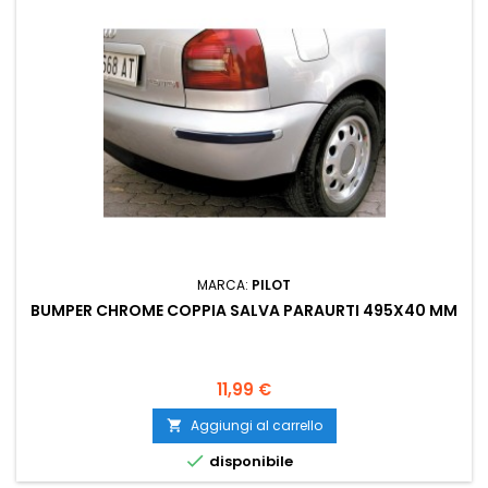
MARCA:
PILOT
BUMPER CHROME COPPIA SALVA PARAURTI 495X40 MM
Prezzo
11,99 €
Aggiungi al carrello


disponibile