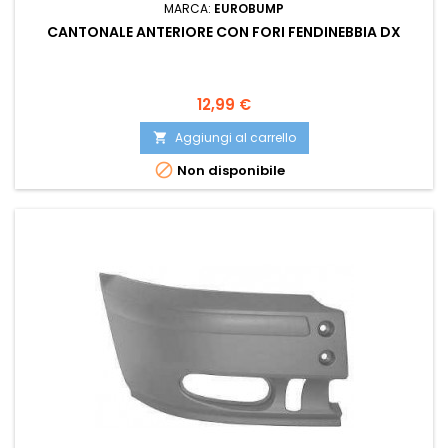
MARCA:
EUROBUMP
CANTONALE ANTERIORE CON FORI FENDINEBBIA DX
Prezzo
12,99 €
Aggiungi al carrello


Non disponibile