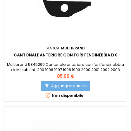
MARCA:
MULTIBRAND
CANTONALE ANTERIORE CON FORI FENDINEBBIA DX
Multibrand 5345290 Cantonale anteriore con fori fendinebbia
dx Mitsubishi L200 1996 1997 1998 1999 2000 2001 2002 2003
2004 2005 2006 Compatibile con: OE MZ313240 OE
Prezzo
85,99 €
MZ313240KT PRASCO MB8171113
Aggiungi al carrello


Non disponibile