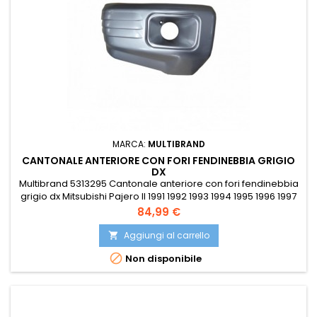
MARCA:
MULTIBRAND
CANTONALE ANTERIORE CON FORI FENDINEBBIA GRIGIO
DX
Multibrand 5313295 Cantonale anteriore con fori fendinebbia
grigio dx Mitsubishi Pajero II 1991 1992 1993 1994 1995 1996 1997
1998 1999 2000 Compatibile con: OE MR376055 OE MR376057
Prezzo
84,99 €
PRASCO MB1571104
Aggiungi al carrello


Non disponibile