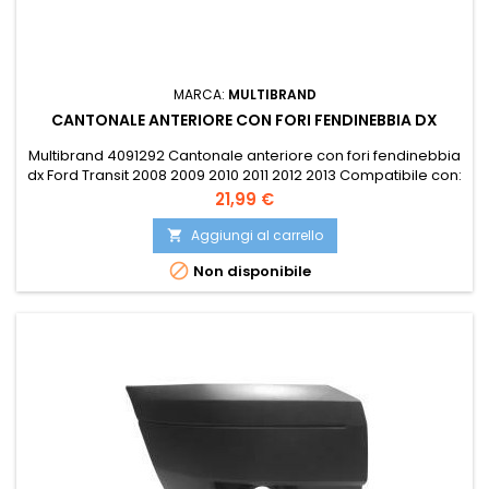
MARCA:
MULTIBRAND
CANTONALE ANTERIORE CON FORI FENDINEBBIA DX
Multibrand 4091292 Cantonale anteriore con fori fendinebbia
dx Ford Transit 2008 2009 2010 2011 2012 2013 Compatibile con:
ISAM 1038016 OE 1745847 OE 1764951 POLIPLAST 100.19125
Prezzo
21,99 €
POLIPLAST 10019125 PRASCO FD9121113 VAN WEZEL 1986566
Aggiungi al carrello


Non disponibile