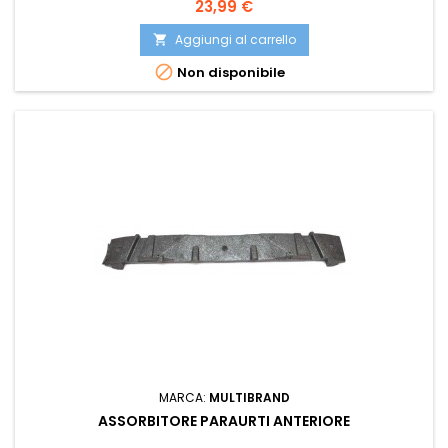
2015 2016 2017 Compatibile con: OE 4G0807550J PRASCO
Prezzo
23,99 €
AD0381602
Aggiungi al carrello


Non disponibile
MARCA:
MULTIBRAND
ASSORBITORE PARAURTI ANTERIORE