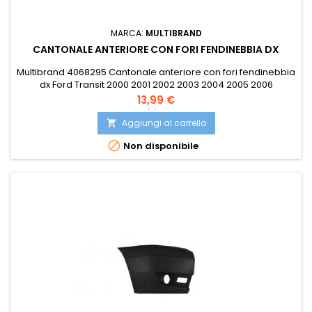
MARCA:
MULTIBRAND
CANTONALE ANTERIORE CON FORI FENDINEBBIA DX
Multibrand 4068295 Cantonale anteriore con fori fendinebbia
dx Ford Transit 2000 2001 2002 2003 2004 2005 2006
Compatibile con: EUROBUMP FOR07TR007 EUROBUMP
Prezzo
13,99 €
FOR07TR007T EUROSTAMP 071.33.9201 EUROSTAMP 71339201
JESSE UFV0523114V OE 4068240 OE 4352682 PRASCO FD9101113
Aggiungi al carrello

VAN WEZEL 1898566

Non disponibile