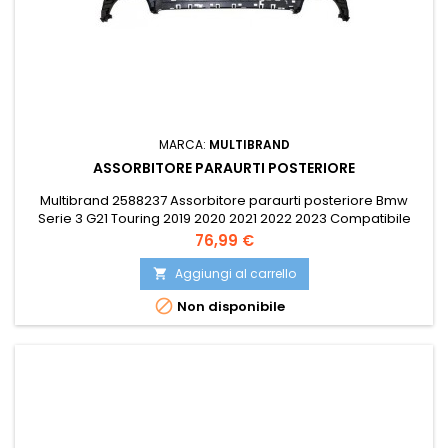
MARCA:
MULTIBRAND
ASSORBITORE PARAURTI POSTERIORE
Multibrand 2588237 Assorbitore paraurti posteriore Bmw
Serie 3 G21 Touring 2019 2020 2021 2022 2023 Compatibile
con: OE 51128079607 PRASCO BM0351672
Prezzo
76,99 €
Aggiungi al carrello


Non disponibile