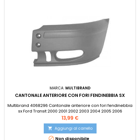
MARCA:
MULTIBRAND
CANTONALE ANTERIORE CON FORI FENDINEBBIA SX
Multibrand 4068296 Cantonale anteriore con fori fendinebbia
sx Ford Transit 2000 2001 2002 2003 2004 2005 2006
Compatibile con: EUROBUMP FOR07TR008 EUROBUMP
Prezzo
13,99 €
FOR07TR008T EUROSTAMP 071.33.9301 EUROSTAMP 71339301
JESSE UFV0523113V OE 4059350 OE 4068243 OE 4068247 OE
Aggiungi al carrello

4352683 OE YC1517927AEYB PRASCO FD9101103 PRASCO

Non disponibile
FD9101114 PRASCO FD9101154 VAN WEZEL 1898565