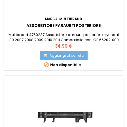
MARCA:
MULTIBRAND
ASSORBITORE PARAURTI POSTERIORE
Multibrand 4760237 Assorbitore paraurti posteriore Hyundai
i30 2007 2008 2009 2010 2011 Compatibile con: OE 66202L000
OE 866202L000 PRASCO HN0401052OE
Prezzo
34,99 €
Aggiungi al carrello


Non disponibile