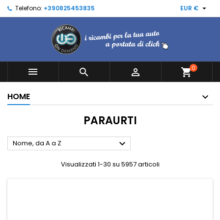

Telefono:
+390825453835
EUR €
0



shopping_cart
HOME
PARAURTI

Nome, da A a Z
Visualizzati 1-30 su 5957 articoli