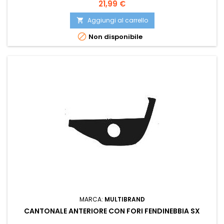
EUROSTAMP 071.34.9301 EUROSTAMP 71349301 ISAM 1038014
Prezzo
21,99 €
ISAM 1038107 JESSE UFV0723111 OE 1437092 POLIPLAST 100.19108
POLIPLAST 10019108 PRASCO FD9121114 VAN WEZEL 1985565
Aggiungi al carrello


Non disponibile
MARCA:
MULTIBRAND
CANTONALE ANTERIORE CON FORI FENDINEBBIA SX