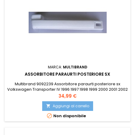
MARCA:
MULTIBRAND
ASSORBITORE PARAURTI POSTERIORE SX
Multibrand 9092239 Assorbitore paraurti posteriore sx
Volkswagen Transporter IV 1996 1997 1998 1999 2000 2001 2002
2003
Prezzo
34,99 €
Aggiungi al carrello


Non disponibile