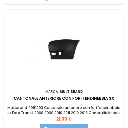
MARCA:
MULTIBRAND
CANTONALE ANTERIORE CON FORI FENDINEBBIA SX
Multibrand 4091293 Cantonale anteriore con fori fendinebbia
sx Ford Transit 2008 2009 2010 2011 2012 2013 Compatibile con:
ISAM 1038017 OE 1745850 OE 1764952 POLIPLAST 100.19126
Prezzo
21,99 €
POLIPLAST 10019126 PRASCO FD9121114 VAN WEZEL 1986565