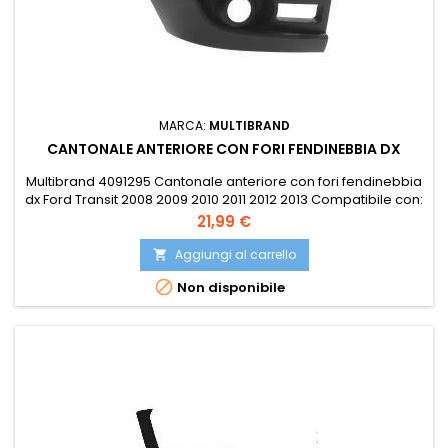
MARCA:
MULTIBRAND
CANTONALE ANTERIORE CON FORI FENDINEBBIA DX
Multibrand 4091295 Cantonale anteriore con fori fendinebbia
dx Ford Transit 2008 2009 2010 2011 2012 2013 Compatibile con:
EUROSTAMP 071.34.9201 EUROSTAMP 71349201 ISAM 1038013
Prezzo
21,99 €
ISAM 1038106 JESSE UFV0723112 OE 1387147 OE 1437091
POLIPLAST 100.19107 POLIPLAST 10019107 PRASCO FD9121113 VAN
Aggiungi al carrello

WEZEL 1985566

Non disponibile