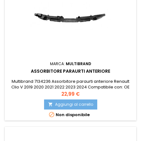
MARCA:
MULTIBRAND
ASSORBITORE PARAURTI ANTERIORE
Multibrand 7134236 Assorbitore paraurti anteriore Renault
Clio V 2019 2020 2021 2022 2023 2024 Compatibile con: OE
620909519R PRASCO RN3321612
Prezzo
22,99 €
Aggiungi al carrello


Non disponibile