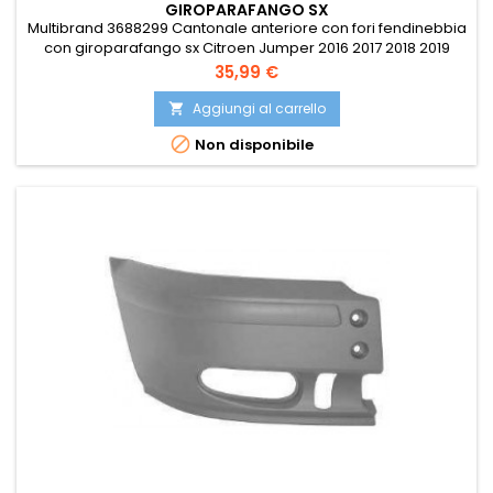
GIROPARAFANGO SX
Multibrand 3688299 Cantonale anteriore con fori fendinebbia
con giroparafango sx Citroen Jumper 2016 2017 2018 2019
2020 2021 2022 2023 Fiat Ducato 2014 2015 2016 2017 2018 2019
Prezzo
35,99 €
2020 2021 2022 2023 Peugeot Boxer 2014 2015 2016 2017 2018
2019 2020 2021 2022 2023 Compatibile con: EUROBUMP
Aggiungi al carrello

FIA07DU035 ISAM 0153116 ISAM 153116 JESSE UCJ0423141 OE

Non disponibile
71775725...