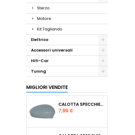
Sterzo
Motore
Kit Tagliando
Elettrico
Accessori universali
Hifi-Car
Tuning
MIGLIORI VENDITE
CALOTTA SPECCHIETTO RETROVISORE VERNICIABILE PASSEGGERO DX
Prezzo
7,99 €