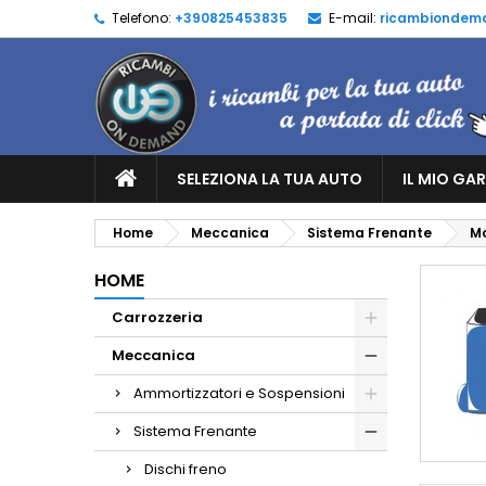
Telefono:
+390825453835
E-mail:
ricambiondem
SELEZIONA LA TUA AUTO
IL MIO GA
Home
Meccanica
Sistema Frenante
Mo
HOME
Carrozzeria
Meccanica
Ammortizzatori e Sospensioni
Sistema Frenante
Dischi freno