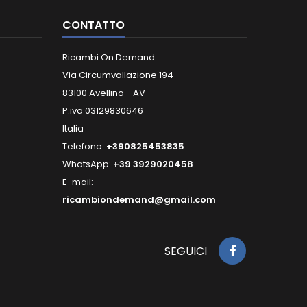
CONTATTO
Ricambi On Demand
Via Circumvallazione 194
83100 Avellino - AV -
P.iva 03129830646
Italia
Telefono:
+390825453835
WhatsApp:
+39 3929020458
E-mail:
ricambiondemand@gmail.com
SEGUICI