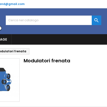
and@gmail.com

RAGE
dulatori frenata
Modulatori frenata