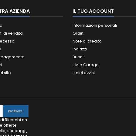
TRA AZIENDA
IL TUO ACCOUNT
a
Informazioni personali
i di vendita
Ordini
 recesso
Note di credito
o
Indirizzi
i pagamento
Buoni
ci
Il Mio Garage
l sito
I miei avvisi
 di Ricambi on
e offerte
llo, sondaggi,