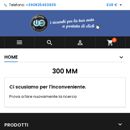

Telefono:
+390825453835
EUR €
0



shopping_cart
HOME
300 MM
Ci scusiamo per l'inconveniente.
Prova a fare nuovamente la ricerca

PRODOTTI