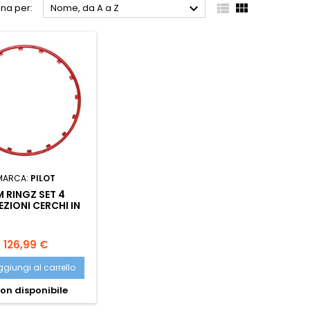



na per:
Nome, da A a Z
MARCA:
PILOT
M RINGZ SET 4
ZIONI CERCHI IN
 DIAMETRO 19 -
ROSSO
Prezzo
126,99 €
giungi al carrello
on disponibile