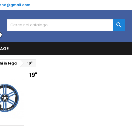
and@gmail.com

RAGE
i in lega
19"
19"