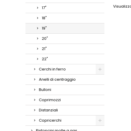
Visualizza
17"
18"
19"
20"
21"
22"
Cerchi in ferro
Anelli di centraggio
Bulloni
Coprimozzi
Distanziali
Copricerchi
Pistoncini molle a gas