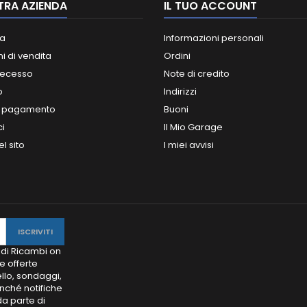
TRA AZIENDA
IL TUO ACCOUNT
a
Informazioni personali
i di vendita
Ordini
 recesso
Note di credito
o
Indirizzi
i pagamento
Buoni
ci
Il Mio Garage
l sito
I miei avvisi
 di Ricambi on
e offerte
llo, sondaggi,
onché notifiche
da parte di