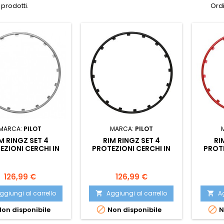
 prodotti.
Ordi
MARCA:
PILOT
MARCA:
PILOT
M RINGZ SET 4
RIM RINGZ SET 4
RI
EZIONI CERCHI IN
PROTEZIONI CERCHI IN
PROTE
A DIAMETRO 19 -
LEGA DIAMETRO 19 - NERO
LEGA
ARGENTO
Prezzo
Prezzo
126,99 €
126,99 €
ggiungi al carrello
Aggiungi al carrello
Ag




on disponibile
Non disponibile
N