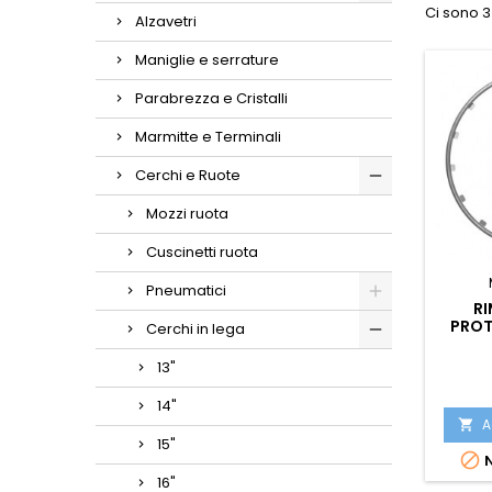
Ci sono 3
Alzavetri
Maniglie e serrature
Parabrezza e Cristalli
Marmitte e Terminali
Cerchi e Ruote
Mozzi ruota
Cuscinetti ruota
Pneumatici
RI
PROT
Cerchi in lega
LEG
13"
14"
A

15"

N
16"