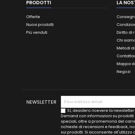
PRODOTTI
LA NOS
Offerte
Consegn
Nuovi prodotti
Condizion
Più venduti
Diritto di
Chi siam
Metodi d
Contatta
Mappa de
Negozi
NEWSLETTER
Sì, desidero ricevere la newsletter
Demand con informazioni su prodotti 
speciali, oltre a promemoria del carre
richieste di recensioni e feedback, n
sui prodotti. Si acconsente all'utilizzo 