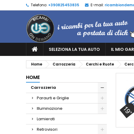
Telefono:
+390825453835
E-mail:
ricambiondem
SELEZIONA LA TUA AUTO
IL MIO GA
Home
Carrozzeria
Cerchi e Ruote
Cerch
HOME
Carrozzeria
Paraurti e Griglie
Illuminazione
Lamierati
Retrovisori