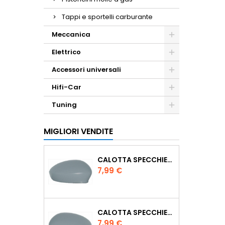
Tappi e sportelli carburante
Meccanica
Elettrico
Accessori universali
Hifi-Car
Tuning
MIGLIORI VENDITE
CALOTTA SPECCHIETTO RETROVISORE VERNICIABILE PASSEGGERO DX
Prezzo
7,99 €
CALOTTA SPECCHIETTO RETROVISORE VERNICIABILE GUIDA SX
Prezzo
7,99 €