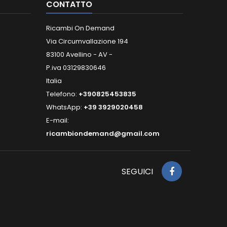
CONTATTO
Ricambi On Demand
Via Circumvallazione 194
83100 Avellino - AV -
P.iva 03129830646
Italia
Telefono:
+390825453835
WhatsApp:
+39 3929020458
E-mail:
ricambiondemand@gmail.com
SEGUICI