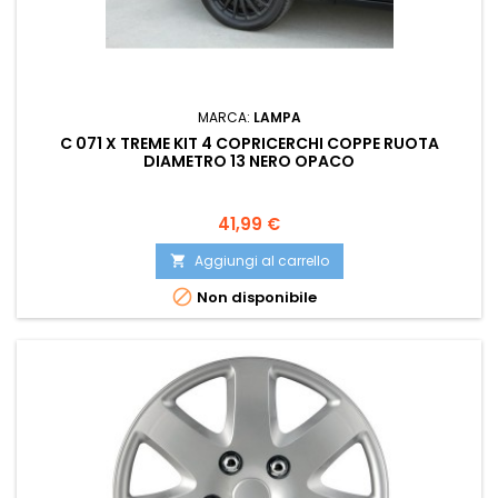
MARCA:
LAMPA
C 071 X TREME KIT 4 COPRICERCHI COPPE RUOTA
DIAMETRO 13 NERO OPACO
Prezzo
41,99 €
Aggiungi al carrello


Non disponibile