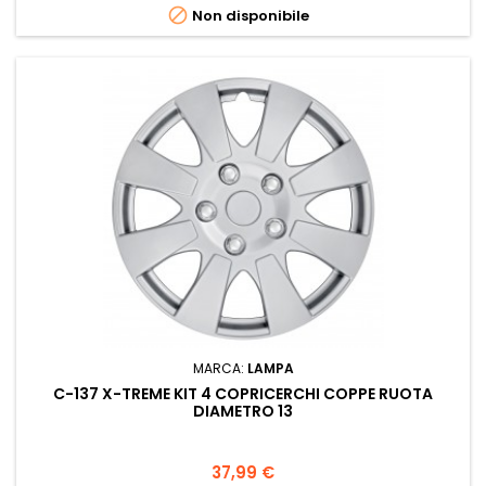

Non disponibile
MARCA:
LAMPA
C-137 X-TREME KIT 4 COPRICERCHI COPPE RUOTA
DIAMETRO 13
Prezzo
37,99 €