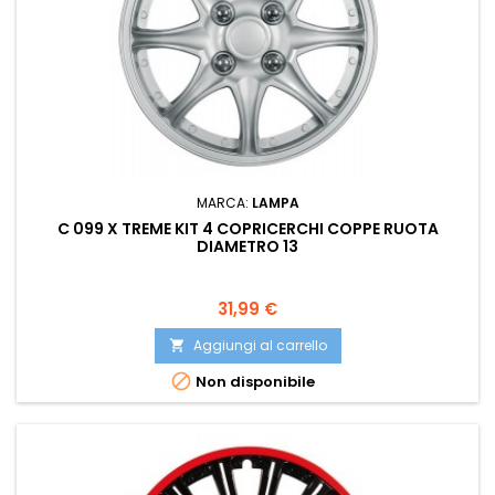
MARCA:
LAMPA
C 099 X TREME KIT 4 COPRICERCHI COPPE RUOTA
DIAMETRO 13
Prezzo
31,99 €
Aggiungi al carrello


Non disponibile