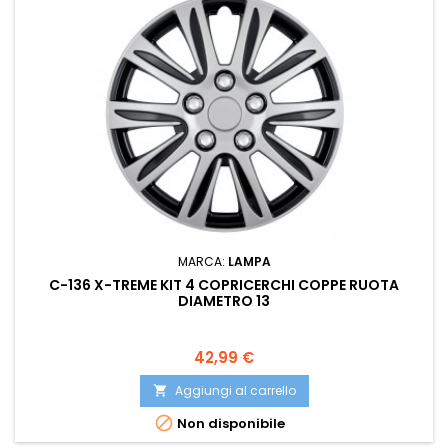
MARCA:
LAMPA
C-136 X-TREME KIT 4 COPRICERCHI COPPE RUOTA
DIAMETRO 13
Prezzo
42,99 €
Aggiungi al carrello


Non disponibile