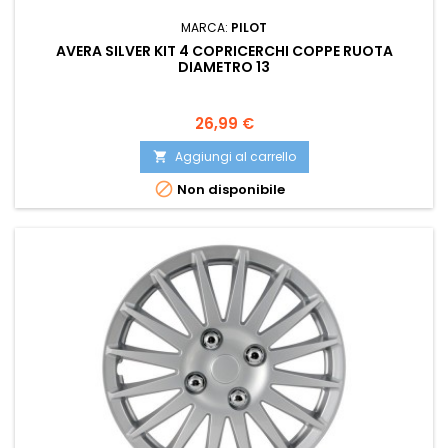
MARCA:
PILOT
AVERA SILVER KIT 4 COPRICERCHI COPPE RUOTA
DIAMETRO 13
Prezzo
26,99 €
Aggiungi al carrello


Non disponibile