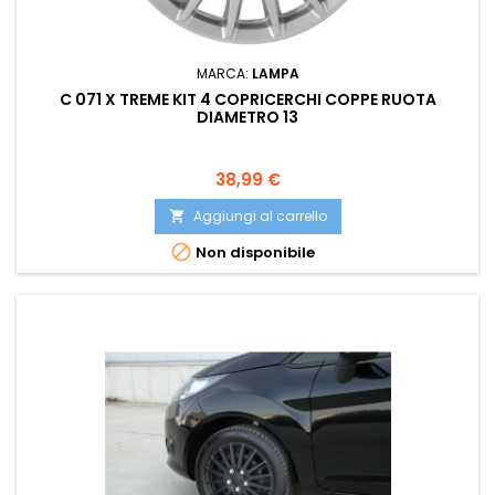
MARCA:
LAMPA
C 071 X TREME KIT 4 COPRICERCHI COPPE RUOTA
DIAMETRO 13
Prezzo
38,99 €
Aggiungi al carrello


Non disponibile