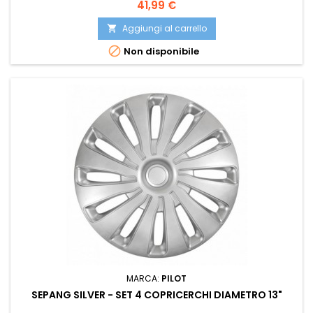
Prezzo
41,99 €
Aggiungi al carrello


Non disponibile
MARCA:
PILOT
SEPANG SILVER - SET 4 COPRICERCHI DIAMETRO 13"