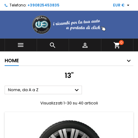

Telefono:
+390825453835
EUR €
0



shopping_cart
HOME
13"

Nome, da A a Z
Visualizzati 1-30 su 40 articoli