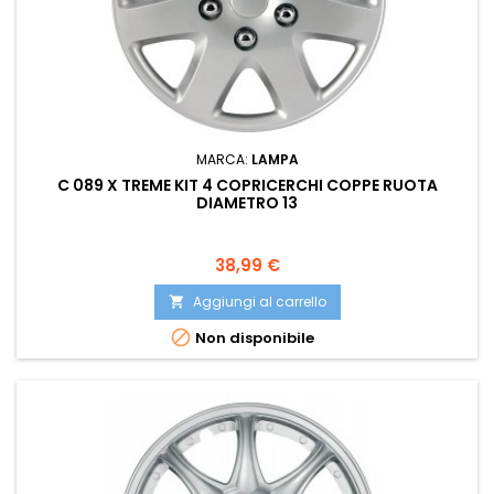
MARCA:
LAMPA
C 089 X TREME KIT 4 COPRICERCHI COPPE RUOTA
DIAMETRO 13
Prezzo
38,99 €
Aggiungi al carrello


Non disponibile