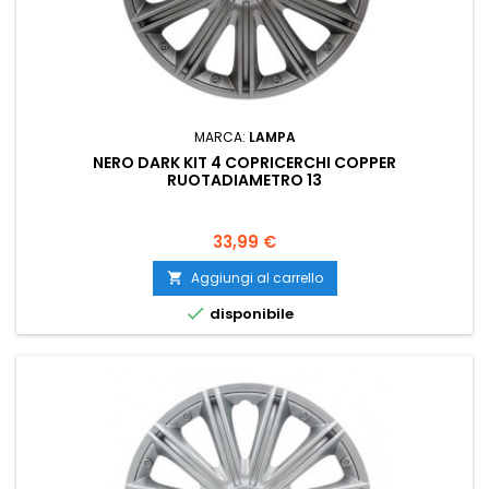
MARCA:
LAMPA
NERO DARK KIT 4 COPRICERCHI COPPER
RUOTADIAMETRO 13
Prezzo
33,99 €
Aggiungi al carrello


disponibile