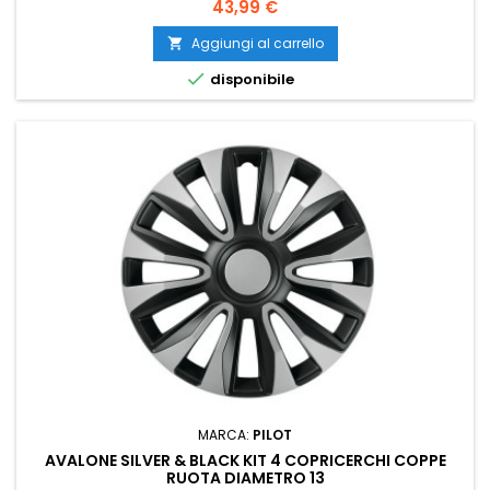
Prezzo
43,99 €
Aggiungi al carrello


disponibile
MARCA:
PILOT
AVALONE SILVER & BLACK KIT 4 COPRICERCHI COPPE
RUOTA DIAMETRO 13