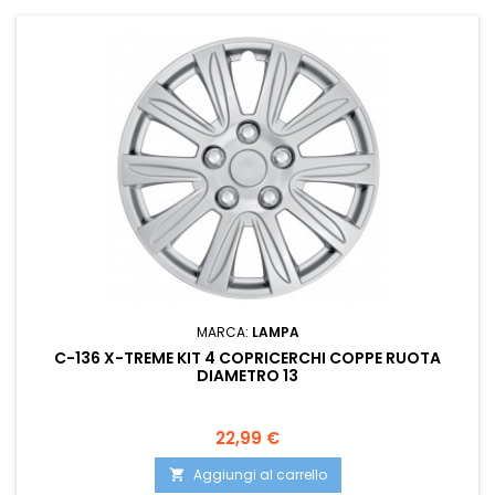
MARCA:
LAMPA
C-136 X-TREME KIT 4 COPRICERCHI COPPE RUOTA
DIAMETRO 13
Prezzo
22,99 €
Aggiungi al carrello
