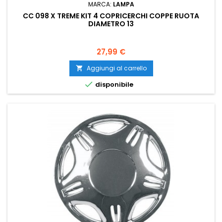
MARCA:
LAMPA
CC 098 X TREME KIT 4 COPRICERCHI COPPE RUOTA
DIAMETRO 13
Prezzo
27,99 €
Aggiungi al carrello


disponibile