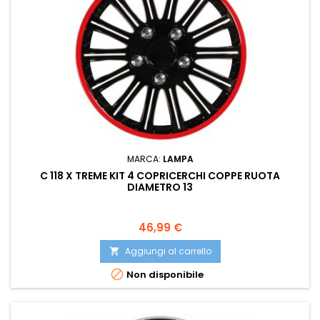
MARCA:
LAMPA
C 118 X TREME KIT 4 COPRICERCHI COPPE RUOTA
DIAMETRO 13
Prezzo
46,99 €
Aggiungi al carrello


Non disponibile