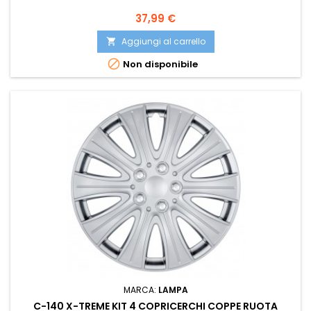
Prezzo
37,99 €
Aggiungi al carrello


Non disponibile
MARCA:
LAMPA
C-140 X-TREME KIT 4 COPRICERCHI COPPE RUOTA