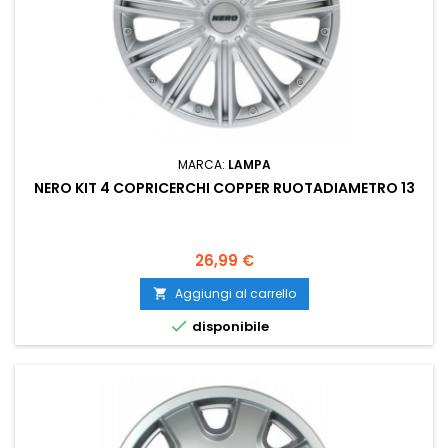
MARCA:
LAMPA
NERO KIT 4 COPRICERCHI COPPER RUOTADIAMETRO 13
Prezzo
26,99 €
Aggiungi al carrello


disponibile