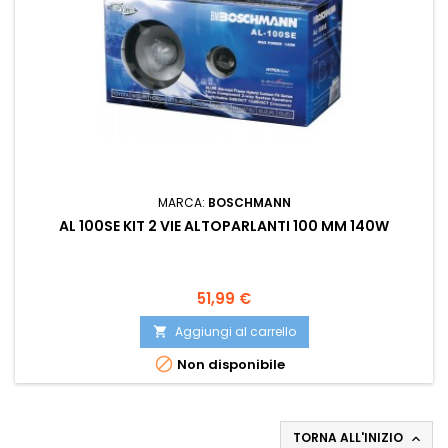
MARCA:
BOSCHMANN
AL 100SE KIT 2 VIE ALTOPARLANTI 100 MM 140W
Prezzo
51,99 €
Aggiungi al carrello


Non disponibile
TORNA ALL'INIZIO
