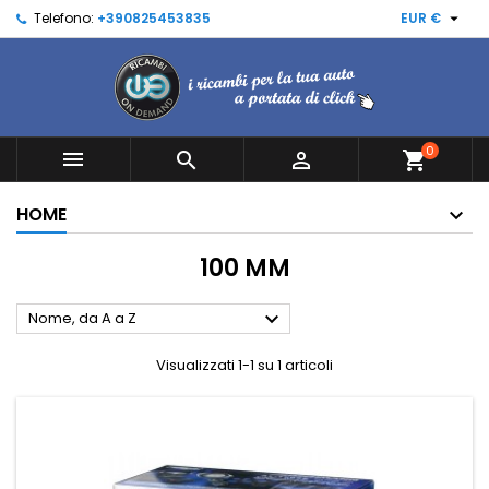

Telefono:
+390825453835
EUR €
0



shopping_cart
HOME
100 MM

Nome, da A a Z
Visualizzati 1-1 su 1 articoli