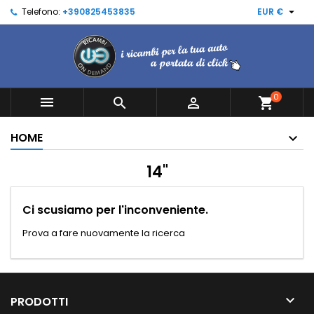

Telefono:
+390825453835
EUR €
0



shopping_cart
HOME
14"
Ci scusiamo per l'inconveniente.
Prova a fare nuovamente la ricerca

PRODOTTI