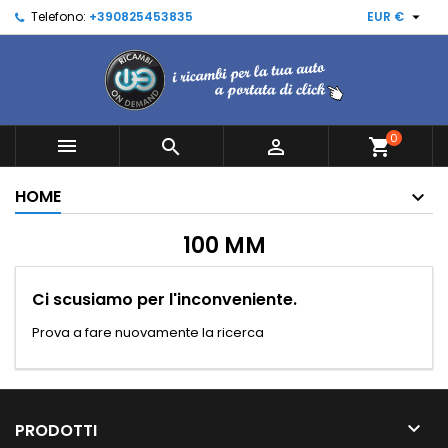

Telefono:
+390825453835
EUR €
0



shopping_cart
HOME
100 MM
Ci scusiamo per l'inconveniente.
Prova a fare nuovamente la ricerca

PRODOTTI