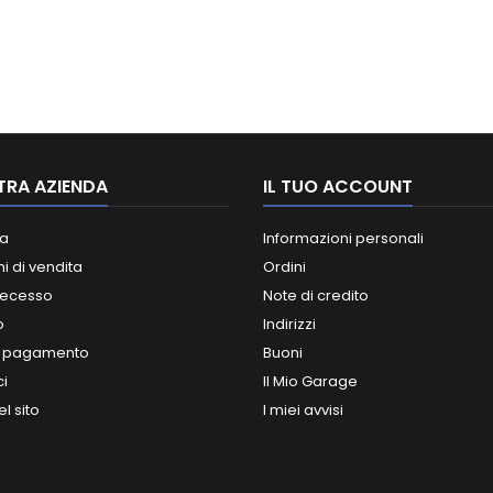
TRA AZIENDA
IL TUO ACCOUNT
a
Informazioni personali
i di vendita
Ordini
 recesso
Note di credito
o
Indirizzi
i pagamento
Buoni
ci
Il Mio Garage
l sito
I miei avvisi