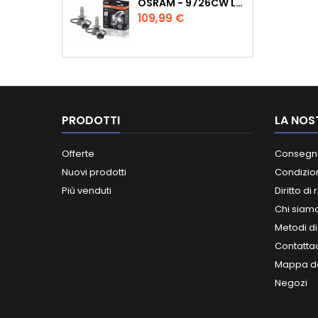
OSRAM - 9726CW LEDRIVING KIT COPPIA LAMPADE LED H4 LUCE BIANCA
Prezzo
109,99 €
PRODOTTI
LA NOS
Offerte
Consegn
Nuovi prodotti
Condizion
Più venduti
Diritto di
Chi siam
Metodi d
Contatta
Mappa de
Negozi