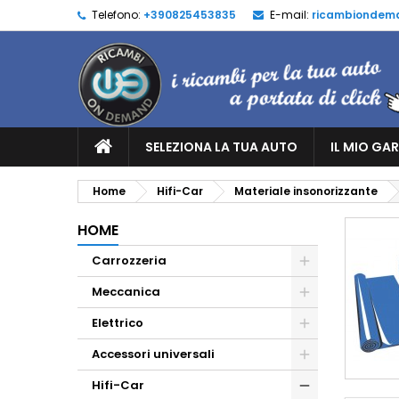
Telefono:
+390825453835
E-mail:
ricambiondem
SELEZIONA LA TUA AUTO
IL MIO GA
Home
Hifi-Car
Materiale insonorizzante
HOME
Carrozzeria
Meccanica
Elettrico
Accessori universali
Hifi-Car