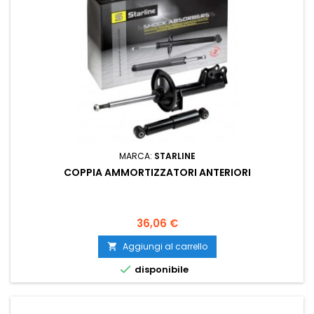
MARCA:
STARLINE
COPPIA AMMORTIZZATORI ANTERIORI
Prezzo
36,06 €
Aggiungi al carrello


disponibile