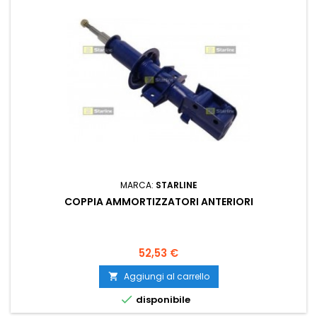
MARCA:
STARLINE
COPPIA AMMORTIZZATORI ANTERIORI
Prezzo
52,53 €
Aggiungi al carrello


disponibile