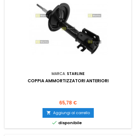
MARCA:
STARLINE
COPPIA AMMORTIZZATORI ANTERIORI
Prezzo
65,78 €
Aggiungi al carrello


disponibile