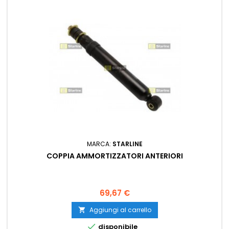
MARCA:
STARLINE
COPPIA AMMORTIZZATORI ANTERIORI
Prezzo
69,67 €
Aggiungi al carrello


disponibile