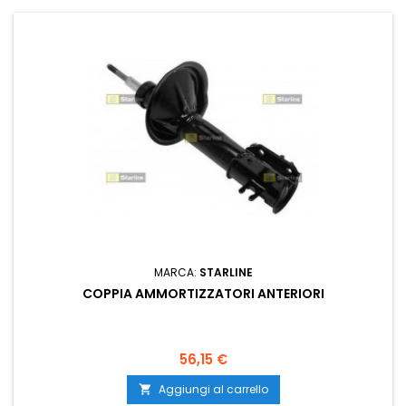
MARCA:
STARLINE
COPPIA AMMORTIZZATORI ANTERIORI
Prezzo
56,15 €
Aggiungi al carrello
