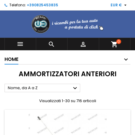

Telefono:
+390825453835
EUR €
0



shopping_cart
HOME
AMMORTIZZATORI ANTERIORI

Nome, da A a Z
Visualizzati 1-30 su 716 articoli