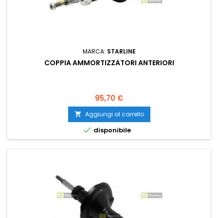
MARCA:
STARLINE
COPPIA AMMORTIZZATORI ANTERIORI
Prezzo
95,70 €
Aggiungi al carrello


disponibile