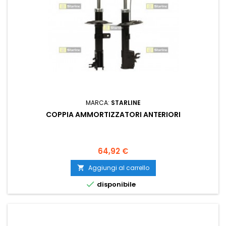
MARCA:
STARLINE
COPPIA AMMORTIZZATORI ANTERIORI
Prezzo
64,92 €
Aggiungi al carrello


disponibile