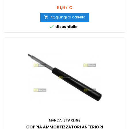
Prezzo
61,67 €
Aggiungi al carrello


disponibile
MARCA:
STARLINE
COPPIA AMMORTIZZATORI ANTERIORI