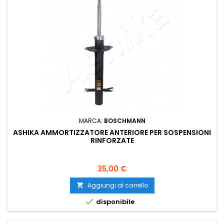
MARCA:
BOSCHMANN
ASHIKA AMMORTIZZATORE ANTERIORE PER SOSPENSIONI
RINFORZATE
Prezzo
35,00 €
Aggiungi al carrello


disponibile