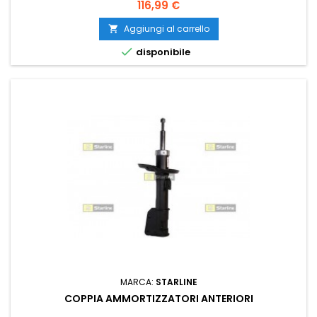
Prezzo
116,99 €
Aggiungi al carrello


disponibile
MARCA:
STARLINE
COPPIA AMMORTIZZATORI ANTERIORI