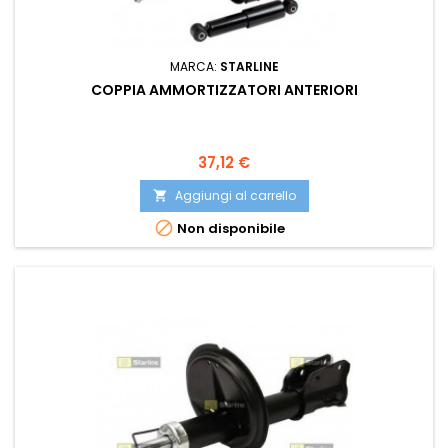
MARCA:
STARLINE
COPPIA AMMORTIZZATORI ANTERIORI
Prezzo
37,12 €
Aggiungi al carrello


Non disponibile