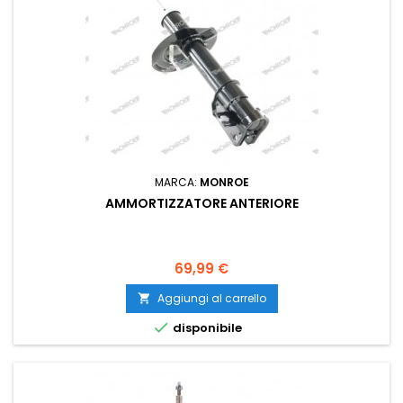
MARCA:
MONROE
AMMORTIZZATORE ANTERIORE
Prezzo
69,99 €
Aggiungi al carrello


disponibile