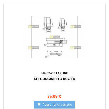
MARCA:
STARLINE
KIT CUSCINETTO RUOTA
Prezzo
35,69 €
Aggiungi al carrello
