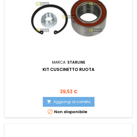
MARCA:
STARLINE
KIT CUSCINETTO RUOTA
Prezzo
39,53 €
Aggiungi al carrello


Non disponibile