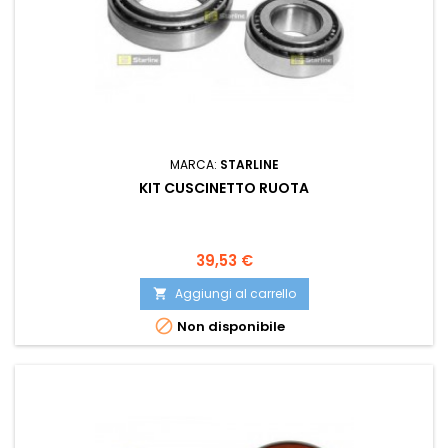
MARCA:
STARLINE
KIT CUSCINETTO RUOTA
Prezzo
39,53 €
Aggiungi al carrello


Non disponibile