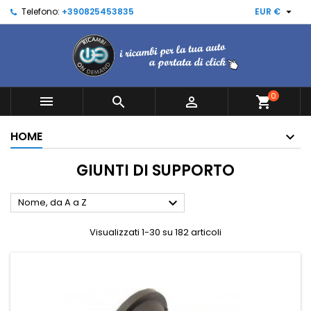

Telefono:
+390825453835
EUR €
0



shopping_cart
HOME
GIUNTI DI SUPPORTO

Nome, da A a Z
Visualizzati 1-30 su 182 articoli