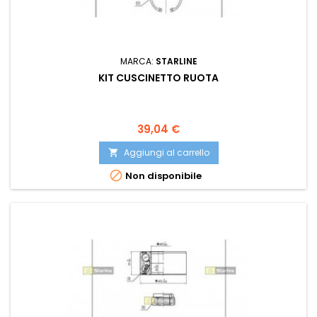
MARCA:
STARLINE
KIT CUSCINETTO RUOTA
Prezzo
39,04 €
Aggiungi al carrello


Non disponibile