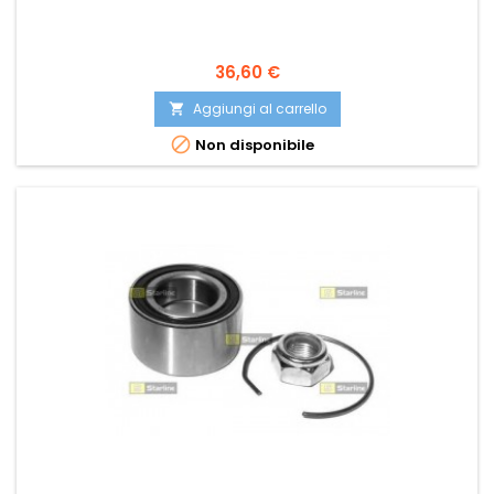
Prezzo
36,60 €
Aggiungi al carrello


Non disponibile