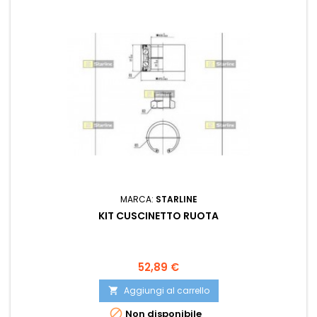
MARCA:
STARLINE
KIT CUSCINETTO RUOTA
Prezzo
52,89 €
Aggiungi al carrello


Non disponibile