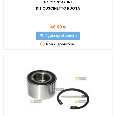
MARCA:
STARLINE
KIT CUSCINETTO RUOTA
Prezzo
46,60 €
Aggiungi al carrello


Non disponibile