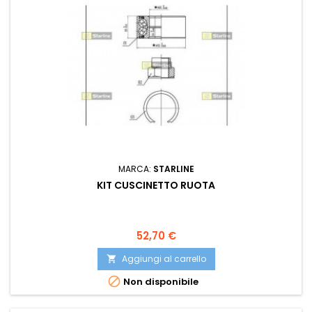
MARCA:
STARLINE
KIT CUSCINETTO RUOTA
Prezzo
52,70 €
Aggiungi al carrello


Non disponibile