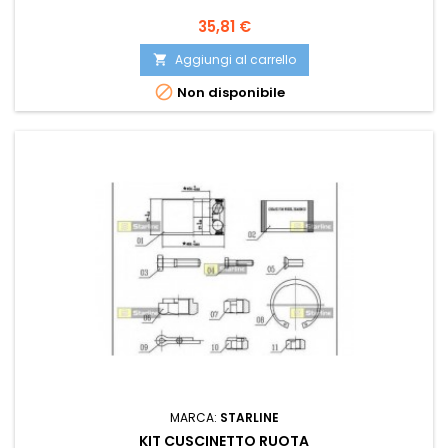
Prezzo
35,81 €
Aggiungi al carrello


Non disponibile
MARCA:
STARLINE
KIT CUSCINETTO RUOTA