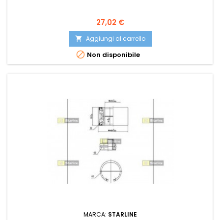
Prezzo
27,02 €
Aggiungi al carrello


Non disponibile
MARCA:
STARLINE