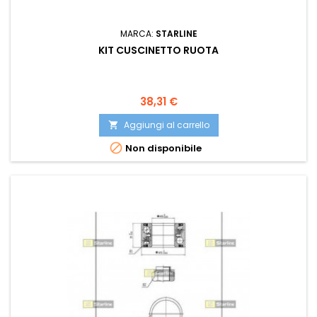
MARCA:
STARLINE
KIT CUSCINETTO RUOTA
Prezzo
38,31 €
Aggiungi al carrello


Non disponibile