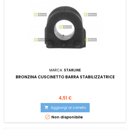
MARCA:
STARLINE
BRONZINA CUSCINETTO BARRA STABILIZZATRICE
Prezzo
4,51 €
Aggiungi al carrello


Non disponibile