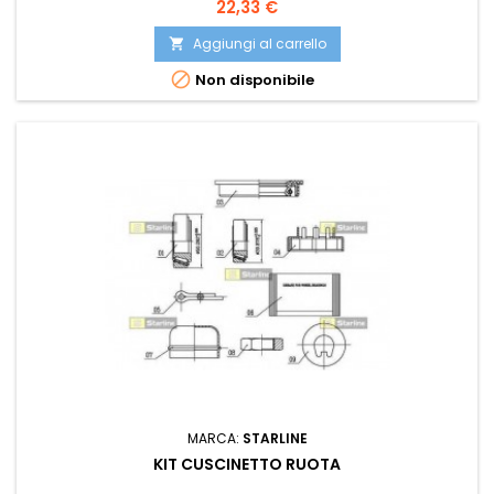
Prezzo
22,33 €
Aggiungi al carrello


Non disponibile
MARCA:
STARLINE
KIT CUSCINETTO RUOTA