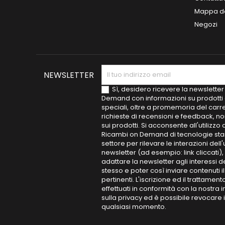
Mappa de
Negozi
NEWSLETTER
Sì, desidero ricevere la newsletter
Demand con informazioni su prodotti 
speciali, oltre a promemoria del carre
richieste di recensioni e feedback, n
sui prodotti. Si acconsente all'utilizzo 
Ricambi on Demand di tecnologie sta
settore per rilevare le interazioni dell
newsletter (ad esempio: link cliccati), a
adattare la newsletter agli interessi d
stesso e poter così inviare contenuti il
pertinenti. L'iscrizione ed il trattamen
effettuati in conformità con la nostra 
sulla privacy ed è possibile revocare 
qualsiasi momento.