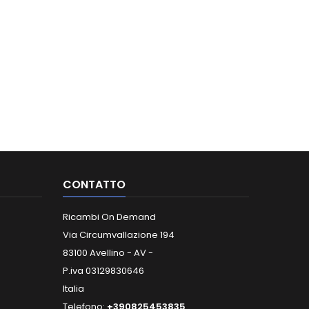
CONTATTO
Ricambi On Demand
Via Circumvallazione 194
83100 Avellino - AV -
P.iva 03129830646
Italia
Telefono:
+390825453835