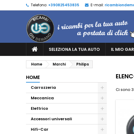
Telefono:
+390825453835
E-mail:
ricambiondem
SELEZIONA LA TUA AUTO
IL MIO GA
Home
Marchi
Philips
ELENC
HOME
Carrozzeria
Ci sono 3
Meccanica
Elettrico
Accessori universali
Hifi-Car