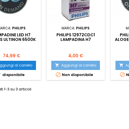
MARCA:
PHILIPS
MARCA:
PHILIPS
M
PADINE LED H7
PHILIPS 12972CDC1
PHI
PS ULTINON 6500K
LAMPADINA H7
ALOGE
COREDRIVE 12V 55W
1
PX26D
Prezzo
Prezzo
74,99 €
4,00 €
ggiungi al carrello
Aggiungi al carrello
Ag





disponibile
Non disponibile
N
ti 1-3 su 3 articoli