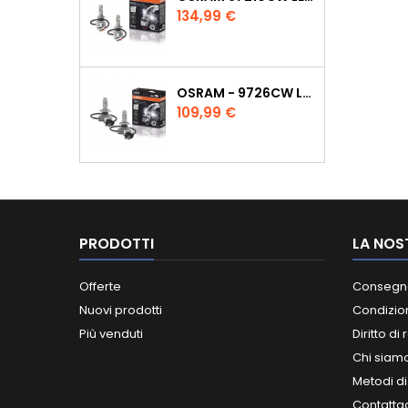
Prezzo
134,99 €
OSRAM - 9726CW LEDRIVING KIT COPPIA LAMPADE LED H4 LUCE BIANCA
Prezzo
109,99 €
PRODOTTI
LA NOS
Offerte
Consegn
Nuovi prodotti
Condizion
Più venduti
Diritto di
Chi siam
Metodi d
Contatta