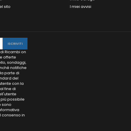
l sito
I miei avvisi
 di Ricambi on
e offerte
llo, sondaggi,
onché notifiche
da parte di
ndard del
'utente con la
l fine di
ell'utente
 più possibile
to sono
informativa
il consenso in