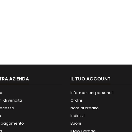
TRA AZIENDA
IL TUO ACCOUNT
a
Informazioni personali
i di vendita
Ordini
 recesso
Note di credito
o
Indirizzi
i pagamento
Buoni
ci
Il Mio Garage