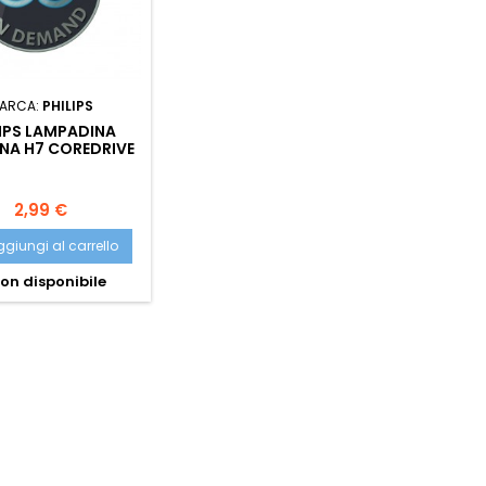
ARCA:
PHILIPS
LIPS LAMPADINA
NA H7 COREDRIVE
2V 55W PX26
Prezzo
2,99 €
giungi al carrello
on disponibile