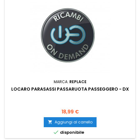
MARCA:
REPLACE
LOCARO PARASASSI PASSARUOTA PASSEGGERO - DX
Prezzo
18,99 €
Aggiungi al carrello


disponibile