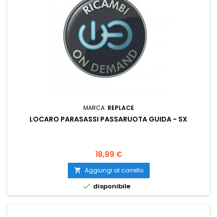
MARCA:
REPLACE
LOCARO PARASASSI PASSARUOTA GUIDA - SX
Prezzo
18,99 €
Aggiungi al carrello


disponibile