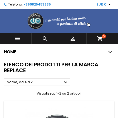

Telefono:
+390825453835
EUR €
0



shopping_cart
HOME
ELENCO DEI PRODOTTI PER LA MARCA
REPLACE

Nome, da A a Z
Visualizzati 1-2 su 2 articoli