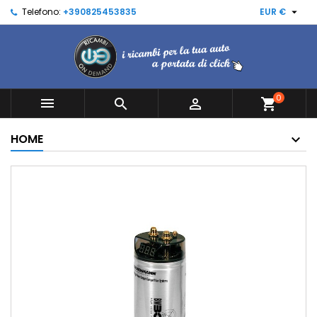

Telefono:
+390825453835
EUR €
0



shopping_cart
HOME