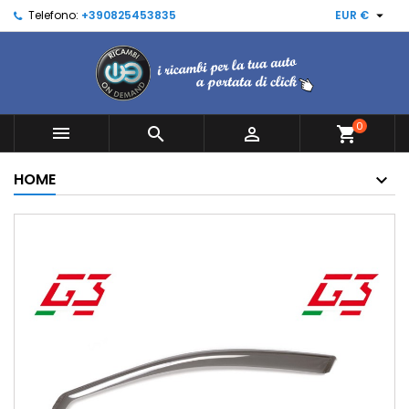

Telefono:
+390825453835
EUR €
0



shopping_cart
HOME