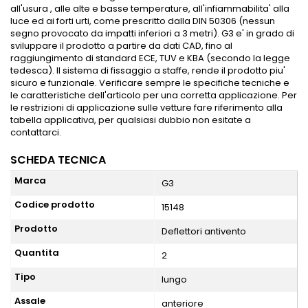
all'usura , alle alte e basse temperature, all'infiammabilita' alla
luce ed ai forti urti, come prescritto dalla DIN 50306 (nessun
segno provocato da impatti inferiori a 3 metri). G3 e' in grado di
sviluppare il prodotto a partire da dati CAD, fino al
raggiungimento di standard ECE, TUV e KBA (secondo la legge
tedesca). Il sistema di fissaggio a staffe, rende il prodotto piu'
sicuro e funzionale. Verificare sempre le specifiche tecniche e
le caratteristiche dell'articolo per una corretta applicazione. Per
le restrizioni di applicazione sulle vetture fare riferimento alla
tabella applicativa, per qualsiasi dubbio non esitate a
contattarci.
SCHEDA TECNICA
Marca
G3
Codice prodotto
15148
Prodotto
Deflettori antivento
Quantita
2
Tipo
lungo
Assale
anteriore