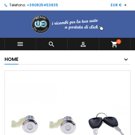

Telefono:
+390825453835
EUR €
0



shopping_cart
HOME